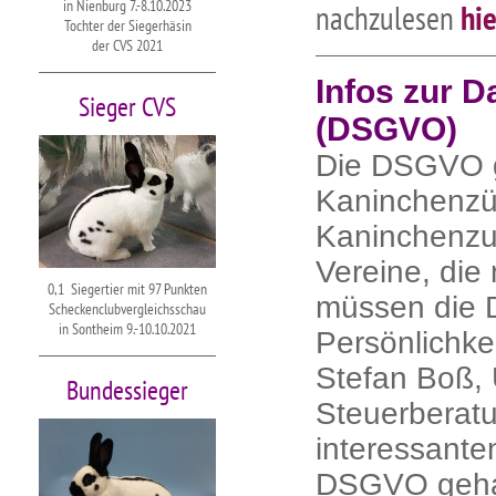
in Nienburg 7.-8.10.2023
hie
nachzulesen
Tochter der Siegerhäsin
der CVS 2021
Infos zur 
Sieger CVS
(DSGVO)
Die DSGVO ge
Kaninchenzü
Kaninchenzuc
Vereine, die
0,1 Siegertier mit 97 Punkten
müssen die 
Scheckenclubvergleichsschau
in Sontheim 9.-10.10.2021
Persönlichke
Stefan Boß,
Bundessieger
Steuerberatu
interessant
DSGVO gehal