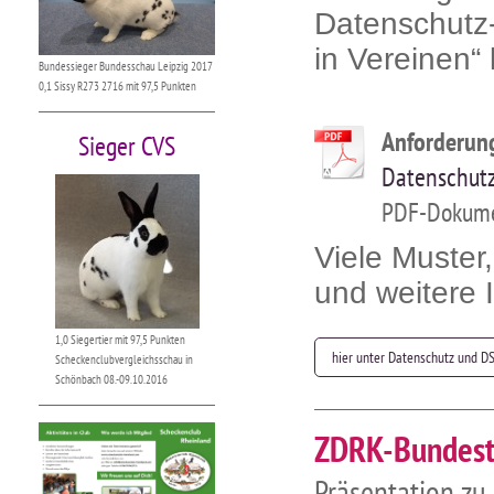
Datenschutz
in Vereinen“
Bundessieger Bundesschau Leipzig 2017
0,1 Sissy R273 2716 mit 97,5 Punkten
Anforderun
Sieger CVS
Datenschut
PDF-Dokume
Viele Muster,
und weitere 
1,0 Siegertier mit 97,5 Punkten
hier unter Datenschutz und DS
Scheckenclubvergleichsschau in
Schönbach 08.-09.10.2016
ZDRK-Bundes
Präsentation
zu 