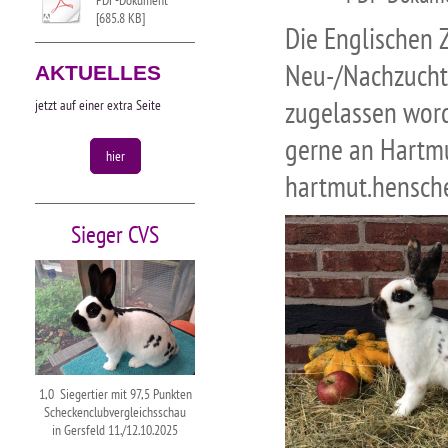
PDF-Dokument
[685.8 KB]
Die Englischen 
Neu-/Nachzucht
AKTUELLES
zugelassen word
jetzt auf einer extra Seite
gerne an Hartm
hier
hartmut.hensc
Sieger CVS
1,0 Siegertier mit 97,5 Punkten
Scheckenclubvergleichsschau
in Gersfeld 11./12.10.2025